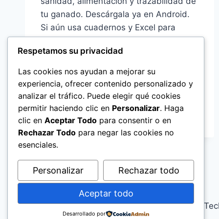
sanidad, alimentación y trazabilidad de
tu ganado. Descárgala ya en Android.
Si aún usa cuadernos y Excel para
gestionar su finca, está perdiendo
Respetamos su privacidad
tiempo, dinero y precisión. La Finca –
Control de Ordeño y Ganado La Finca
Las cookies nos ayudan a mejorar su
es la herramienta esencial para
experiencia, ofrecer contenido personalizado y
ganaderos y productores…
analizar el tráfico. Puede elegir qué cookies
permitir haciendo clic en
Personalizar
. Haga
SOFTWARE
LEER MÁS
clic en
Aceptar Todo
para consentir o en
GANADERO
Rechazar Todo
para negar las cookies no
GRATIS:
CONTROL
esenciales.
TOTAL
DE
Personalizar
Rechazar todo
REBAÑOS
EN
Aceptar todo
TU
© 2026 Blog AgroTech
MÓVIL
Desarrollado por
CON