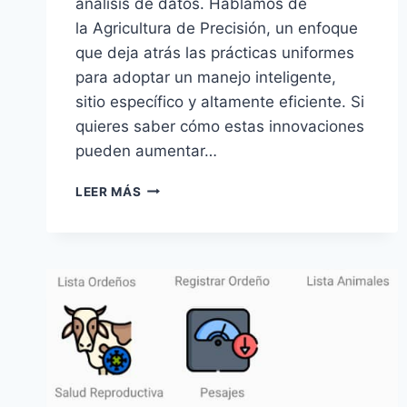
análisis de datos. Hablamos de
la Agricultura de Precisión, un enfoque
que deja atrás las prácticas uniformes
para adoptar un manejo inteligente,
sitio específico y altamente eficiente. Si
quieres saber cómo estas innovaciones
pueden aumentar…
AGRICULTURA
LEER MÁS
DE
PRECISIÓN:
CÓMO
LA
TECNOLOGÍA
ESTÁ
REVOLUCIONANDO
EL
CAMPO
Y
MAXIMIZANDO