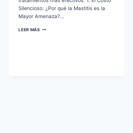
tratamientos más efectivos. 1. El Costo
Silencioso: ¿Por qué la Mastitis es la
Mayor Amenaza?…
GUÍA
LEER MÁS
SANITARIA:
CÓMO
PREVENIR
Y
TRATAR
LA
MASTITIS
EN
GANADO
LECHERO
Y
DE
CEBA