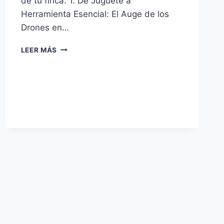
de tu finca. 1. De Juguete a
Herramienta Esencial: El Auge de los
Drones en…
LOS
LEER MÁS
DRONES:
REVOLUCIONANDO
LA
GANADERÍA
Y
AGRICULTURA
DE
PRECISIÓN