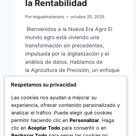
la Rentabilidad
Por
miguelmaterano
octubre 20, 2025
Bienvenidos a la Nueva Era Agro El
mundo agro está viviendo una
transformación sin precedentes,
impulsada por la digitalización y el
análisis de datos. Hablamos de
la Agricultura de Precisión, un enfoque
que deja atrás las prácticas uniformes
Respetamos su privacidad
para adoptar un manejo inteligente,
sitio específico y altamente eficiente. Si
Las cookies nos ayudan a mejorar su
quieres saber cómo estas innovaciones
experiencia, ofrecer contenido personalizado y
pueden aumentar…
analizar el tráfico. Puede elegir qué cookies
permitir haciendo clic en
Personalizar
. Haga
AGRICULTURA
LEER MÁS
clic en
Aceptar Todo
para consentir o en
DE
Rechazar Todo
para negar las cookies no
PRECISIÓN: